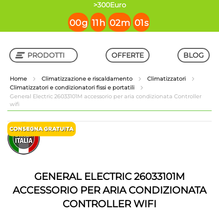
contenuto
>300Euro
00
g
11
h
02
m
01
s
PRODOTTI
OFFERTE
BLOG
Home
Climatizzazione e riscaldamento
Climatizzatori
Climatizzatori e condizionatori fissi e portatili
Shop in Shop
General Electric 26033101M accessorio per aria condizionata Controller
wifi
Vai
Vai
alla
all'inizio
fine
della
della
galleria
galleria
di
di
immagini
GENERAL ELECTRIC 26033101M
immagini
ACCESSORIO PER ARIA CONDIZIONATA
CONTROLLER WIFI