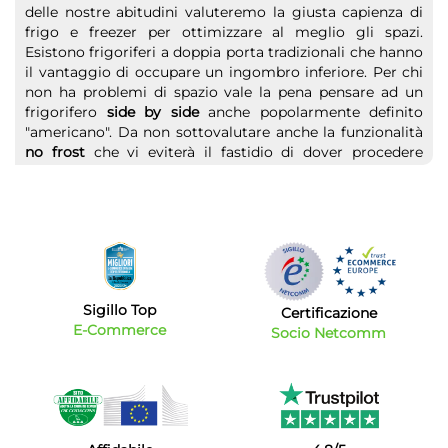
delle nostre abitudini valuteremo la giusta capienza di
frigo e freezer per ottimizzare al meglio gli spazi.
Esistono frigoriferi a doppia porta tradizionali che hanno
il vantaggio di occupare un ingombro inferiore. Per chi
non ha problemi di spazio vale la pena pensare ad un
frigorifero
side by side
anche popolarmente definito
"americano". Da non sottovalutare anche la funzionalità
no frost
che vi eviterà il fastidio di dover procedere
manualmente allo sbrinamento garantendovi una
migliore funzionalità nel tempo. Pensate che trovare,
con queste caratteristiche, un frigorifero a prezzi
competitivi sia impossibile? Vi sbagliate:
Bytecno
ha
selezionato per voi ampia scelta di frigorifero in offerta a
prezzi contenuti pur senza rinunciare alla qualità.
Sigillo Top
Offerte frigoriferi: i migliori marchi
Certificazione
E-Commerce
Socio Netcomm
Nel nostro catalogo troverete un vasto assortimento dei
migliori
marchi
. Scegliete il vostro frigo Lg, Samsung,
Akai, Candy, Elecrolux, Haieri, Hisense, Master, Midea,
Miele, Sharp e di molti altri marchi ancora.