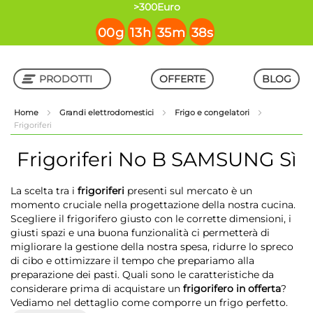
contenuto
>300Euro
00
g
13
h
35
m
37
s
PRODOTTI
OFFERTE
BLOG
Home
Grandi elettrodomestici
Frigo e congelatori
Frigoriferi
Shop in Shop
Frigoriferi
No B SAMSUNG Sì
La scelta tra i
frigoriferi
presenti sul mercato è un
momento cruciale nella progettazione della nostra cucina.
Scegliere il frigorifero giusto con le corrette dimensioni, i
giusti spazi e una buona funzionalità ci permetterà di
migliorare la gestione della nostra spesa, ridurre lo spreco
di cibo e ottimizzare il tempo che prepariamo alla
preparazione dei pasti. Quali sono le caratteristiche da
considerare prima di acquistare un
frigorifero in offerta
?
Vediamo nel dettaglio come comporre un frigo perfetto.