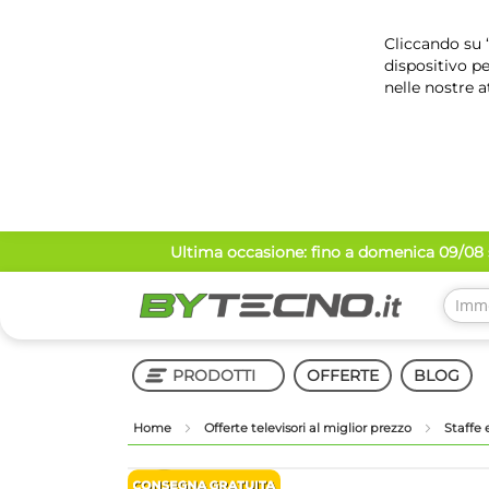
Cliccando su “
dispositivo pe
nelle nostre a
Salta
Ultima occasione: fino a domenica 09/08 s
al
contenuto
PRODOTTI
OFFERTE
BLOG
Home
Offerte televisori al miglior prezzo
Staffe 
Shop in Shop
Vai
Vai