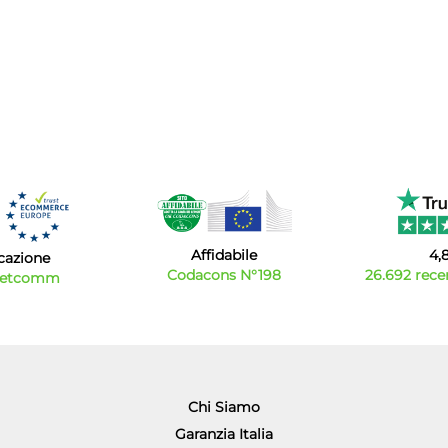
Affidabile
4,
icazione
Codacons N°198
26.692 recen
Netcomm
Chi Siamo
Garanzia Italia