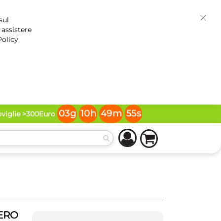
sul
Chiud
 assistere
Policy
03
g
10
h
49
m
55
s
oviglie >300Euro
NERO