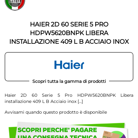
fine
della
della
galleria
galleria
di
di
immagini
HAIER 2D 60 SERIE 5 PRO
immagini
HDPW5620BNPK LIBERA
INSTALLAZIONE 409 L B ACCIAIO INOX
Scopri tutta la gamma di prodotti
Haier 2D 60 Serie 5 Pro HDPW5620BNPK Libera
installazione 409 L B Acciaio inox
[...]
Avvisami quando questo prodotto è disponibile
Scegli
di
non