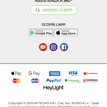
ASSISTENZA A 360°
SERVIZIO CLIENTI
SCOPRI L'APP
Copyright © 2025 BYTECNO S.R.L. Cap. Soc. 50.000 € i.v. - Sede
legale in via Principe di Piemonte 199, 80026 Casoria (NA) - P.I.