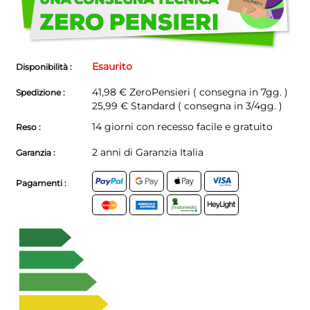
avere
problemi!
Esaurito
Disponibilità :
41,98 €
ZeroPensieri ( consegna in 7gg. )
Spedizione :
25,99 € Standard ( consegna in 3/4gg. )
14 giorni con recesso facile e gratuito
Reso :
2 anni di Garanzia Italia
Garanzia :
Pagamenti :