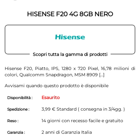
galleria
galleria
di
di
immagini
HISENSE F20 4G 8GB NERO
immagini
Scopri tutta la gamma di prodotti
Hisense F20, Piatto, IPS, 1280 x 720 Pixel, 16,78 milioni di
colori, Qualcomm Snapdragon, MSM 8909
[...]
Avvisami quando questo prodotto è disponibile
Esaurito
Disponibilità :
3,99 € Standard ( consegna in 3/4gg. )
Spedizione :
14 giorni con recesso facile e gratuito
Reso :
2 anni di Garanzia Italia
Garanzia :