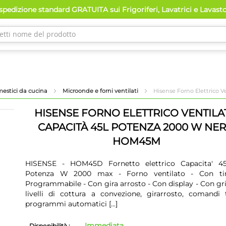
pedizione standard GRATUITA sui Frigoriferi, Lavatrici e Lavast
mestici da cucina
Microonde e forni ventilati
Hisense Forno Elettrico
HISENSE FORNO ELETTRICO VENTILA
CAPACITÀ 45L POTENZA 2000 W NE
HOM45M
HISENSE - HOM45D Fornetto elettrico Capacita' 4
Potenza W 2000 max - Forno ventilato - Con ti
Programmabile - Con gira arrosto - Con display - Con gril
livelli di cottura a convezione, girarrosto, comandi 
programmi automatici
[...]
Immediata
Disponibilità :