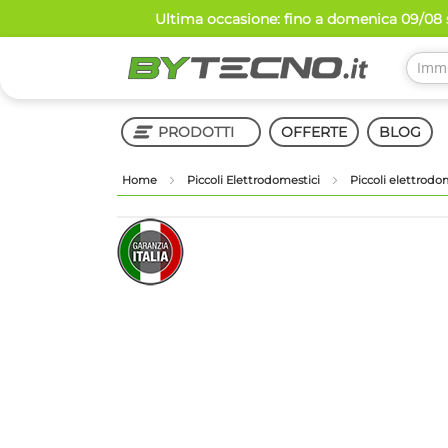
Salta
Ultima occasione: fino a domenica 09/08 s
al
contenuto
PRODOTTI
OFFERTE
BLOG
Home
Piccoli Elettrodomestici
Piccoli elettrodo
Shop in Shop
Vai
Vai
alla
all'inizio
fine
della
della
galleria
galleria
di
di
immagini
immagini