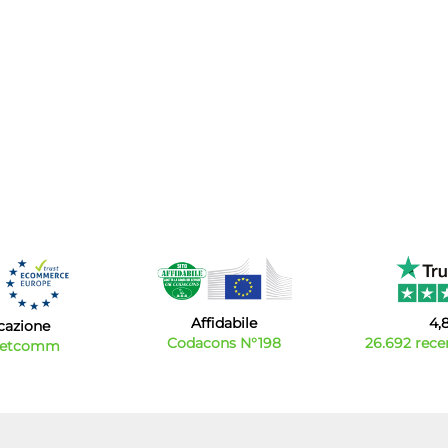
Affidabile
4,
icazione
Codacons N°198
26.692 recen
Netcomm