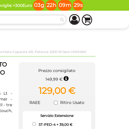
03
g
22
h
09
m
28
s
oviglie >300Euro
 Ventilato Capacità 45L Potenza 2000 W Nero HOM45M
TO
Prezzo consigliato
RO
149,99 €
129,00 €
5 Lt -
mer -
RAEE
Ritiro Usato
l - tre
touch,
Servizio Estensione
ST-PED-4
+
39,00 €