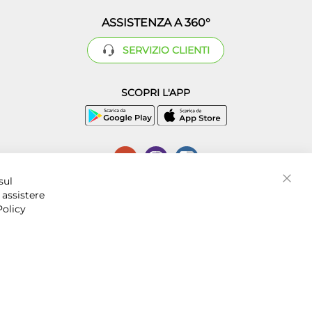
ASSISTENZA A 360°
SERVIZIO CLIENTI
SCOPRI L'APP
P.I. 07016001211, C.C.I.A.A. Napoli, REA 856312.