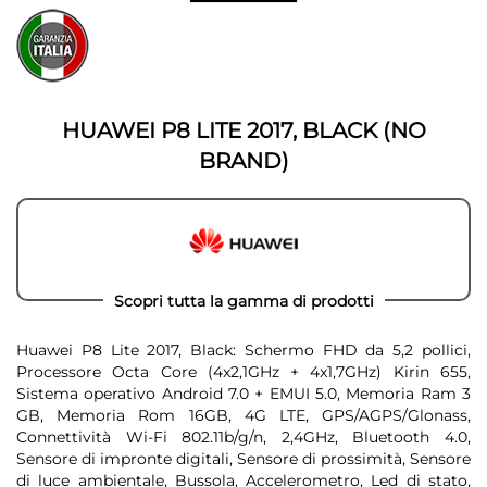
Vai
galleria
all'inizio
di
della
immagini
galleria
di
immagini
HUAWEI P8 LITE 2017, BLACK (NO
BRAND)
Scopri tutta la gamma di prodotti
Huawei P8 Lite 2017, Black: Schermo FHD da 5,2 pollici,
Processore Octa Core (4x2,1GHz + 4x1,7GHz) Kirin 655,
Sistema operativo Android 7.0 + EMUI 5.0, Memoria Ram 3
GB, Memoria Rom 16GB, 4G LTE, GPS/AGPS/Glonass,
Connettività Wi-Fi 802.11b/g/n, 2,4GHz, Bluetooth 4.0,
Sensore di impronte digitali, Sensore di prossimità, Sensore
di luce ambientale, Bussola, Accelerometro, Led di stato,