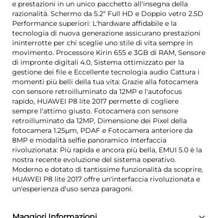
e prestazioni in un unico pacchetto all'insegna della
razionalità. Schermo da 5.2" Full HD e Doppio vetro 2.5D
Performance superiori: L'hardware affidabile e la
tecnologia di nuova generazione assicurano prestazioni
ininterrotte per chi sceglie uno stile di vita sempre in
movimento. Processore Kirin 655 e 3GB di RAM, Sensore
di impronte digitali 4.0, Sistema ottimizzato per la
gestione dei file e Eccellente tecnologia audio Cattura i
momenti più belli della tua vita: Grazie alla fotocamera
con sensore retroilluminato da 12MP e l'autofocus
rapido, HUAWEI P8 lite 2017 permette di cogliere
sempre l'attimo giusto. Fotocamera con sensore
retroilluminato da 12MP, Dimensione dei Pixel della
fotocamera 1.25μm, PDAF e Fotocamera anteriore da
8MP e modalità selfie panoramico Interfaccia
rivoluzionata: Più rapida e ancora più bella, EMUI 5.0 è la
nostra recente evoluzione del sistema operativo.
Moderno e dotato di tantissime funzionalità da scoprire,
HUAWEI P8 lite 2017 offre un'interfaccia rivoluzionata e
un'esperienza d'uso senza paragoni.
Maggiori Informazioni