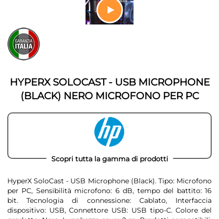
della
galleria
di
Vai
immagini
all'inizio
della
galleria
di
immagini
HYPERX SOLOCAST - USB MICROPHONE
(BLACK) NERO MICROFONO PER PC
Scopri tutta la gamma di prodotti
HyperX SoloCast - USB Microphone (Black). Tipo: Microfono
per PC, Sensibilità microfono: 6 dB, tempo del battito: 16
bit. Tecnologia di connessione: Cablato, Interfaccia
dispositivo: USB, Connettore USB: USB tipo-C. Colore del