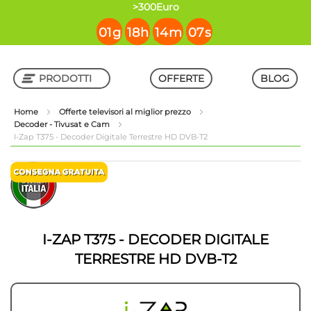
contenuto
>300Euro
01
g
18
h
14
m
06
s
PRODOTTI
OFFERTE
BLOG
Home
Offerte televisori al miglior prezzo
Decoder - Tivusat e Cam
Shop in Shop
I-Zap T375 - Decoder Digitale Terrestre HD DVB-T2
Vai
Vai
alla
all'inizio
fine
della
della
galleria
galleria
di
di
immagini
I-ZAP T375 - DECODER DIGITALE
immagini
TERRESTRE HD DVB-T2