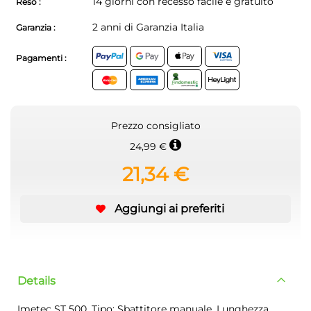
14 giorni con recesso facile e gratuito
Reso :
2 anni di Garanzia Italia
Garanzia :
Pagamenti :
Prezzo consigliato
24,99 €
21,34 €
Aggiungi ai preferiti
Details
Imetec ST 500. Tipo: Sbattitore manuale, Lunghezza