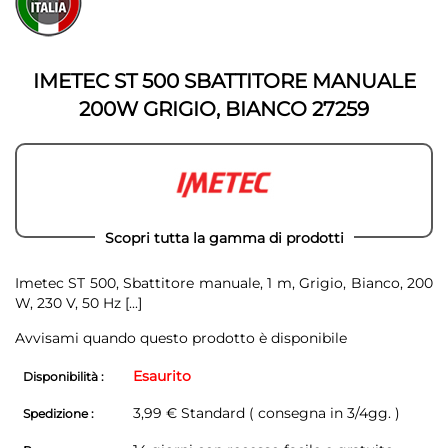
fine
della
della
galleria
galleria
di
di
immagini
IMETEC ST 500 SBATTITORE MANUALE
immagini
200W GRIGIO, BIANCO 27259
Scopri tutta la gamma di prodotti
Imetec ST 500, Sbattitore manuale, 1 m, Grigio, Bianco, 200
W, 230 V, 50 Hz
[...]
Avvisami quando questo prodotto è disponibile
Esaurito
Disponibilità :
3,99 € Standard ( consegna in 3/4gg. )
Spedizione :