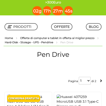
contenuto
>300Euro
02
g
17
h
27
m
45
s
PRODOTTI
OFFERTE
BLOG
Home
Offerte di computer e tablet in offerta al miglior prezzo
Hard-Disk - Storage - UPS - Pendrive
Pen Drive
Shop in Shop
Pen Drive
Pagina
Pagina
di
2