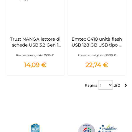
Trust NANGA lettore di
Emtec C410 unità flash
schede USB 3.2 Gen 1
USB 128 GB USB tipo A
(3.1 Gen 1) Type-A Nero
2.0 Arancione
Prezzo consigliato
15,99 €
Prezzo consigliato
29,99 €
14,09 €
22,74 €
Pagina
Pagina
di
2