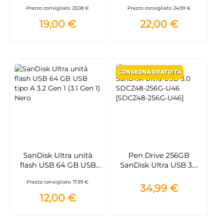
3.2/TYPE C DualDrive
tipo A 3.2 Gen 1 (3.1 Gen
Prezzo consigliato
23,08 €
Prezzo consigliato
24,99 €
ODA3 SILVER 60R/20W
1) Nero
- ODA3-0640S0R11
19,00 €
22,00 €
SanDisk Ultra unità
Pen Drive 256GB
flash USB 64 GB USB
SanDisk Ultra USB 3.0
tipo A 3.2 Gen 1 (3.1 Gen
SDCZ48-256G-U46
Prezzo consigliato
17,99 €
1) Nero
[SDCZ48-256G-U46]
34,99 €
12,00 €