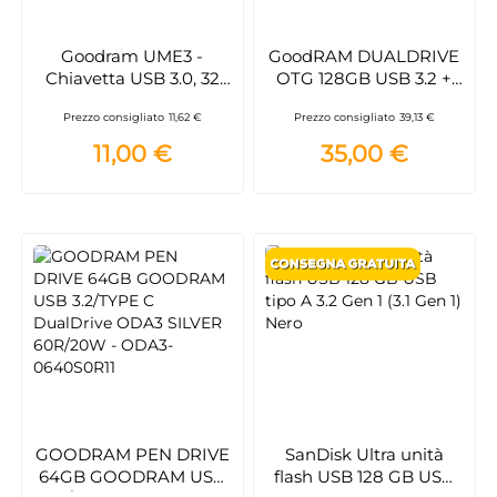
Goodram UME3 -
GoodRAM DUALDRIVE
Chiavetta USB 3.0, 32
OTG 128GB USB 3.2 +
GB, colore: Nero
type C - ODA3-
Prezzo consigliato
11,62 €
Prezzo consigliato
39,13 €
1280S0R11
11,00 €
35,00 €
GOODRAM PEN DRIVE
SanDisk Ultra unità
64GB GOODRAM USB
flash USB 128 GB USB