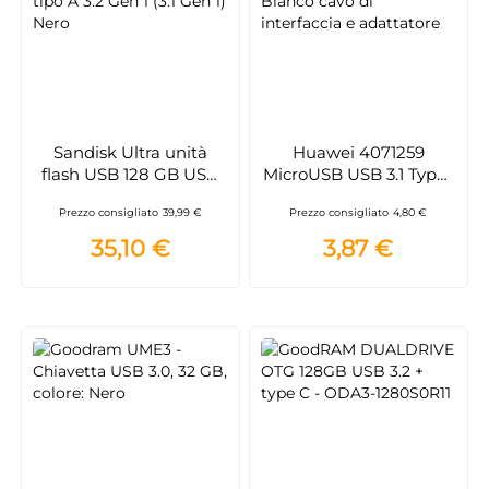
Sandisk Ultra unità
Huawei 4071259
flash USB 128 GB USB
MicroUSB USB 3.1 Type-
tipo A 3.2 Gen 1 (3.1 Gen
C Bianco cavo di
Prezzo consigliato
39,99 €
Prezzo consigliato
4,80 €
1) Nero
interfaccia e adattatore
35,10 €
3,87 €