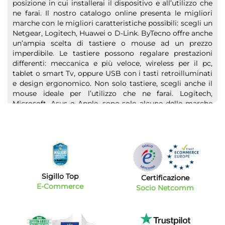
posizione in cui installerai il dispositivo e all’utilizzo che
ne farai. Il nostro catalogo online presenta le migliori
marche con le migliori caratteristiche possibili: scegli un
Netgear, Logitech, Huawei o D-Link. ByTecno offre anche
un’ampia scelta di tastiere o mouse ad un prezzo
imperdibile. Le tastiere possono regalare prestazioni
differenti: meccanica e più veloce, wireless per il pc,
tablet o smart Tv, oppure USB con i tasti retroilluminati
e design ergonomico. Non solo tastiere, scegli anche il
mouse ideale per l’utilizzo che ne farai. Logitech,
Microsoft, Asus o Apple, sono solo alcune delle marche
disponibili in offerta. Qui sul sito sapremo offrirti tutti i
prodotti perfetti per te!
Sigillo Top
Certificazione
E-Commerce
Socio Netcomm