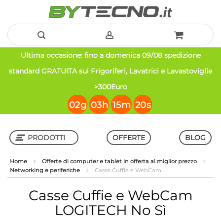
Salta
Ultima occasione: fino a domenica 09/08 spedizione
al
standard GRATUITA sui Frigoriferi, Lavatrici e Lavastoviglie
contenuto
>300Euro
02
g
03
h
15
m
20
s
PRODOTTI
OFFERTE
BLOG
Home
Offerte di computer e tablet in offerta al miglior prezzo
Networking e periferiche
Casse Cuffie e WebCam
Shop in Shop
Casse Cuffie e WebCam
LOGITECH No Sì