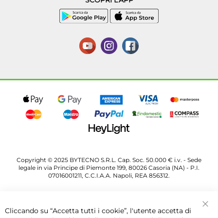
Copyright © 2025 BYTECNO S.R.L. Cap. Soc. 50.000 € i.v. - Sede
legale in via Principe di Piemonte 199, 80026 Casoria (NA) - P.I.
07016001211, C.C.I.A.A. Napoli, REA 856312.
Cliccando su “Accetta tutti i cookie”, l'utente accetta di
Chi