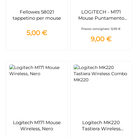
Fellowes 58021
LOGITECH - M171
tappetino per mouse
Mouse Puntamento
Ottico LED,
Prezzo consigliato
12,99 €
connessione Infrarossi,
5,00 €
Ricevitore Wireless
9,00 €
Nano, 3 pulsanti - Blu
Logitech M171 Mouse
Logitech MK220
Wireless, Nero
Tastiera Wireless
Combo MK220