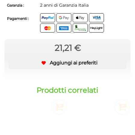
2 anni di Garanzia Italia
Garanzia :
Pagamenti :
21,21 €
Aggiungi ai preferiti
Prodotti correlati
Aggiungi al Carrello
Aggiu