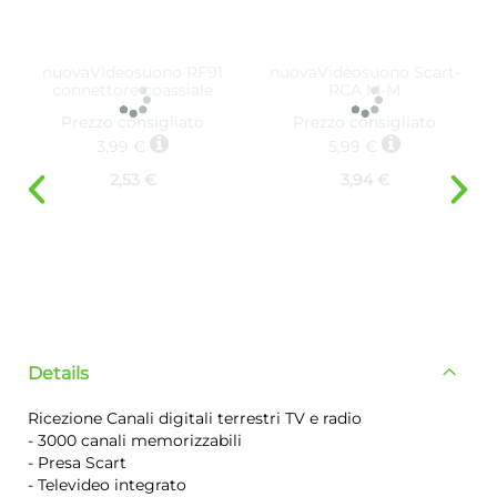
nuovaVideosuono RF91
nuovaVideosuono Scart-
connettore coassiale
RCA M-M
Prezzo consigliato
Prezzo consigliato
3,99 €
5,99 €
2,53 €
3,94 €
Details
Ricezione Canali digitali terrestri TV e radio
- 3000 canali memorizzabili
- Presa Scart
- Televideo integrato