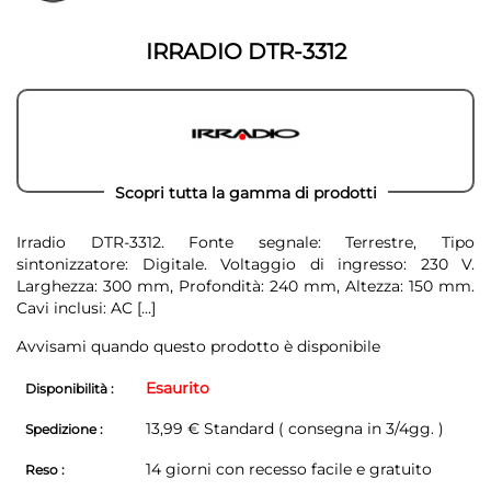
della
galleria
galleria
di
di
immagini
IRRADIO DTR-3312
immagini
Scopri tutta la gamma di prodotti
Irradio DTR-3312. Fonte segnale: Terrestre, Tipo
sintonizzatore: Digitale. Voltaggio di ingresso: 230 V.
Larghezza: 300 mm, Profondità: 240 mm, Altezza: 150 mm.
Cavi inclusi: AC
[...]
Avvisami quando questo prodotto è disponibile
Esaurito
Disponibilità :
13,99 € Standard ( consegna in 3/4gg. )
Spedizione :
14 giorni con recesso facile e gratuito
Reso :