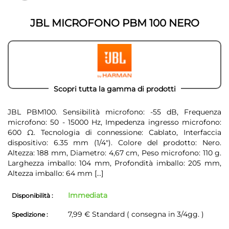
galleria
galleria
di
di
immagini
JBL MICROFONO PBM 100 NERO
immagini
Scopri tutta la gamma di prodotti
JBL PBM100. Sensibilità microfono: -55 dB, Frequenza
microfono: 50 - 15000 Hz, Impedenza ingresso microfono:
600 Ω. Tecnologia di connessione: Cablato, Interfaccia
dispositivo: 6.35 mm (1/4"). Colore del prodotto: Nero.
Altezza: 188 mm, Diametro: 4,67 cm, Peso microfono: 110 g.
Larghezza imballo: 104 mm, Profondità imballo: 205 mm,
Altezza imballo: 64 mm
[...]
Immediata
Disponibilità :
7,99 € Standard ( consegna in 3/4gg. )
Spedizione :