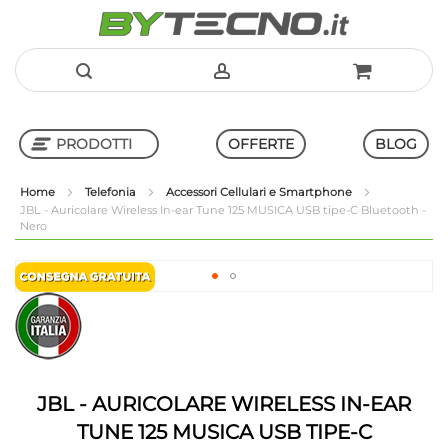
Salta
al
PRODOTTI
OFFERTE
BLOG
contenuto
Home
Telefonia
Accessori Cellulari e Smartphone
JBL - Auricolare Wireless In-ear Tune 125 MUSICA USB tipe-C Bluetooth -
Nero
Shop in Shop
Vai
alla
Vai
fine
all'inizio
della
della
galleria
galleria
di
di
immagini
immagini
JBL - AURICOLARE WIRELESS IN-EAR
TUNE 125 MUSICA USB TIPE-C