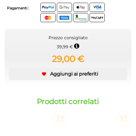
Pagamenti :
Prezzo consigliato
39,99 €
29,00 €
Aggiungi ai preferiti
Prodotti correlati
Aggiungi al Carrello
Aggiu