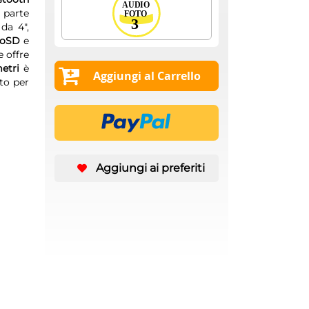
 parte
da 4",
roSD
e
e offre
etri
è
Aggiungi al Carrello
to per
Aggiungi ai preferiti