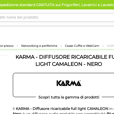
pedizione standard GRATUITA sui Frigoriferi, Lavatrici e Lavast
lior prezzo
Networking e periferiche
Casse Cuffie e WebCam
KARM
KARMA - DIFFUSORE RICARICABILE F
LIGHT CAMALEON - NERO
Scopri tutta la gamma di prodotti
Il
KARMA - Diffusore ricaricabile full light CAMALEON
in 
Nero
è un diffusore audio portatile con connettività
Blu