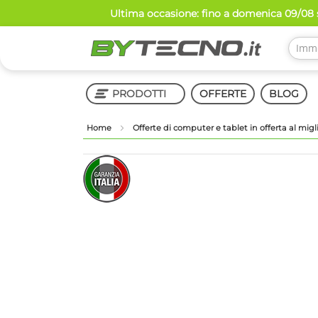
Salta
Ultima occasione: fino a domenica 09/08 s
al
contenuto
PRODOTTI
OFFERTE
BLOG
Home
Offerte di computer e tablet in offerta al mig
Shop in Shop
Vai
Vai
alla
all'inizio
fine
della
della
galleria
galleria
di
di
immagini
immagini