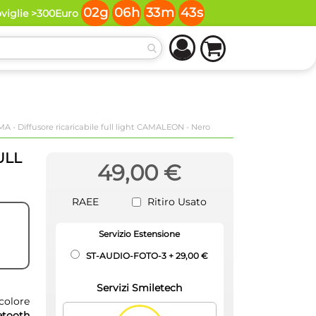
02
g
06
h
33
m
42
s
oviglie >300Euro
A - Diffusore ricaricabile full light CAMALEON - Nero
ULL
49,00 €
RAEE
Ritiro Usato
Servizio Estensione
ST-AUDIO-FOTO-3
+
29,00 €
Servizi Smiletech
colore
etooth