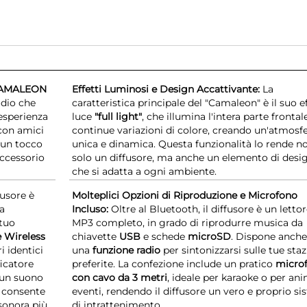
t CAMALEON
Effetti Luminosi e Design Accattivante:
La
udio che
caratteristica principale del "Camaleon" è il suo e
'esperienza
luce
"full light"
, che illumina l'intera parte fronta
 con amici
continue variazioni di colore, creando un'atmosf
 un tocco
unica e dinamica. Questa funzionalità lo rende n
'accessorio
solo un diffusore, ma anche un elemento di desi
che si adatta a ogni ambiente.
fusore è
Molteplici Opzioni di Riproduzione e Microfono
a
Incluso:
Oltre al Bluetooth, il diffusore è un letto
 tuo
MP3 completo, in grado di riprodurre musica da
 Wireless
chiavette
USB
e schede
microSD
. Dispone anche
i identici
una
funzione radio
per sintonizzarsi sulle tue staz
ficatore
preferite. La confezione include un pratico
micro
 un suono
con cavo da 3 metri
, ideale per karaoke o per an
 consente
eventi, rendendo il diffusore un vero e proprio s
 sonora più
di intrattenimento.