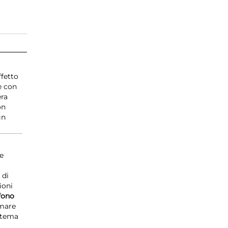
ffetto
le con
era
on
gn
re
 di
ioni
fono
imare
istema