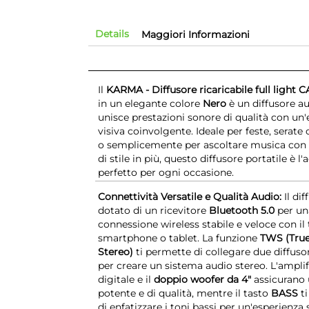
Details
Maggiori Informazioni
Il
KARMA - Diffusore ricaricabile full ligh
in un elegante colore
Nero
è un diffusore a
unisce prestazioni sonore di qualità con un
visiva coinvolgente. Ideale per feste, serate
o semplicemente per ascoltare musica con
di stile in più, questo diffusore portatile è l
perfetto per ogni occasione.
Connettività Versatile e Qualità Audio:
Il dif
dotato di un ricevitore
Bluetooth 5.0
per un
connessione wireless stabile e veloce con il
smartphone o tablet. La funzione
TWS (True
Stereo)
ti permette di collegare due diffusor
per creare un sistema audio stereo. L'ampli
digitale e il
doppio woofer da 4"
assicurano
potente e di qualità, mentre il tasto
BASS
ti
di enfatizzare i toni bassi per un'esperienza