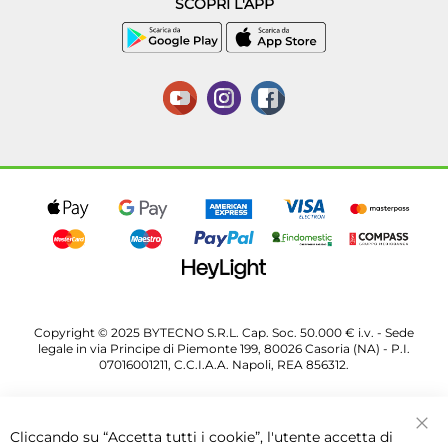
SCOPRI L'APP
Copyright © 2025 BYTECNO S.R.L. Cap. Soc. 50.000 € i.v. - Sede
legale in via Principe di Piemonte 199, 80026 Casoria (NA) - P.I.
07016001211, C.C.I.A.A. Napoli, REA 856312.
Cliccando su “Accetta tutti i cookie”, l'utente accetta di
Chi