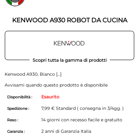
della
della
galleria
galleria
di
di
immagini
KENWOOD A930 ROBOT DA CUCINA
immagini
Scopri tutta la gamma di prodotti
Kenwood A930, Bianco
[...]
Avvisami quando questo prodotto è disponibile
Esaurito
Disponibilità :
7,99 € Standard ( consegna in 3/4gg. )
Spedizione :
14 giorni con recesso facile e gratuito
Reso :
2 anni di Garanzia Italia
Garanzia :