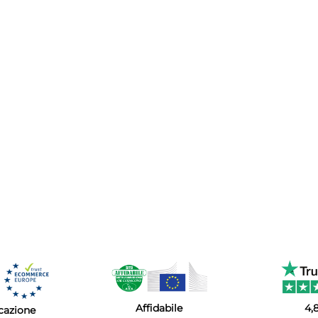
Affidabile
4,
icazione