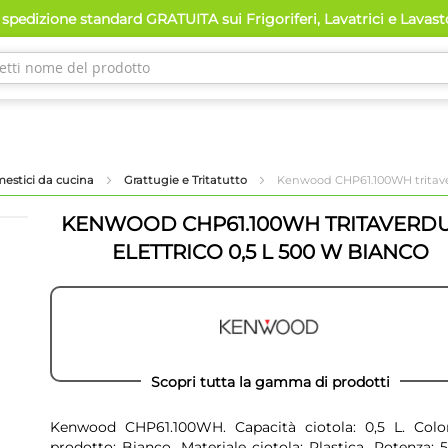
spedizione standard GRATUITA sui Frigoriferi, Lavatrici e Lavas
mestici da cucina
Grattugie e Tritatutto
Kenwood CHP61.100WH tritaver
KENWOOD CHP61.100WH TRITAVERD
ELETTRICO 0,5 L 500 W BIANCO
Scopri tutta la gamma di prodotti
Kenwood CHP61.100WH. Capacità ciotola: 0,5 L. Colo
prodotto: Bianco, Materiale ciotola: Plastica. Potenza: 