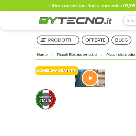
Salta
Ultima occasione: fino a domenica 09/08 
al
contenuto
PRODOTTI
OFFERTE
BLOG
Home
Piccoli Elettrodomestici
Piccoli elettrodo
Shop in Shop
Vai
alla
fine
della
Vai
galleria
all'inizio
di
della
immagini
galleria
di
immagini