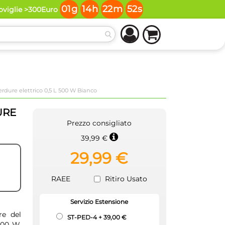
01
g
14
h
22
m
52
s
toviglie >300Euro
dure elettrico 0,5 L 500 W Bianco
URE
Prezzo consigliato
39,99 €
29,99 €
RAEE
Ritiro Usato
Servizio Estensione
re del
ST-PED-4
+
39,00 €
500 W.