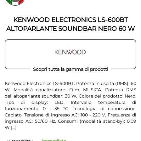
della
galleria
galleria
di
di
immagini
KENWOOD ELECTRONICS LS-600BT
immagini
ALTOPARLANTE SOUNDBAR NERO 60 W
Scopri tutta la gamma di prodotti
Kenwood Electronics LS-600BT. Potenza in uscita (RMS): 60
W, Modalità equalizzatore: Film, MUSICA. Potenza RMS
dell'altoparlante soundbar: 30 W. Colore del prodotto: Nero,
Tipo di display: LED, Intervallo temperatura di
funzionamento: 0 - 35 °C. Tecnologia di connessione:
Cablato. Tensione di ingresso AC: 100 - 220 V, Frequenza di
ingresso AC: 50/60 Hz, Consumi (modalità stand-by): 0,09
W
[...]