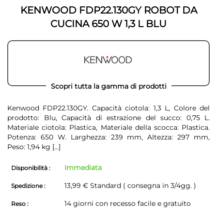
immagini
KENWOOD FDP22.130GY ROBOT DA
CUCINA 650 W 1,3 L BLU
Scopri tutta la gamma di prodotti
Kenwood FDP22.130GY. Capacità ciotola: 1,3 L, Colore del
prodotto: Blu, Capacità di estrazione del succo: 0,75 L.
Materiale ciotola: Plastica, Materiale della scocca: Plastica.
Potenza: 650 W. Larghezza: 239 mm, Altezza: 297 mm,
Peso: 1,94 kg
[...]
Immediata
Disponibilità :
13,99 € Standard ( consegna in 3/4gg. )
Spedizione :
14 giorni con recesso facile e gratuito
Reso :