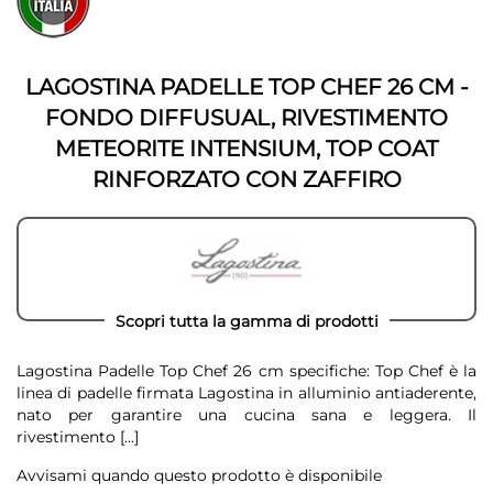
fine
della
della
galleria
galleria
di
di
immagini
LAGOSTINA PADELLE TOP CHEF 26 CM -
immagini
FONDO DIFFUSUAL, RIVESTIMENTO
METEORITE INTENSIUM, TOP COAT
RINFORZATO CON ZAFFIRO
Scopri tutta la gamma di prodotti
Lagostina Padelle Top Chef 26 cm specifiche: Top Chef è la
linea di padelle firmata Lagostina in alluminio antiaderente,
nato per garantire una cucina sana e leggera. Il
rivestimento
[...]
Avvisami quando questo prodotto è disponibile