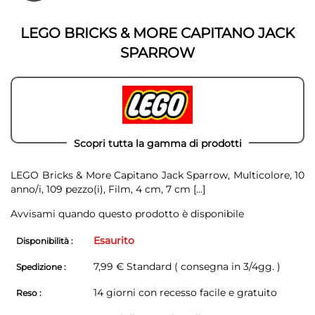
della
galleria
galleria
di
di
immagini
LEGO BRICKS & MORE CAPITANO JACK
immagini
SPARROW
Scopri tutta la gamma di prodotti
LEGO Bricks & More Capitano Jack Sparrow, Multicolore, 10
anno/i, 109 pezzo(i), Film, 4 cm, 7 cm
[...]
Avvisami quando questo prodotto è disponibile
Esaurito
Disponibilità :
7,99 € Standard ( consegna in 3/4gg. )
Spedizione :
14 giorni con recesso facile e gratuito
Reso :