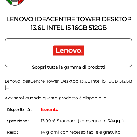
della
galleria
galleria
di
di
immagini
LENOVO IDEACENTRE TOWER DESKTOP
immagini
13.6L INTEL I5 16GB 512GB
Scopri tutta la gamma di prodotti
Lenovo IdeaCentre Tower Desktop 13.6L Intel i5 16GB 512GB
[...]
Avvisami quando questo prodotto è disponibile
Esaurito
Disponibilità :
13,99 € Standard ( consegna in 3/4gg. )
Spedizione :
14 giorni con recesso facile e gratuito
Reso :