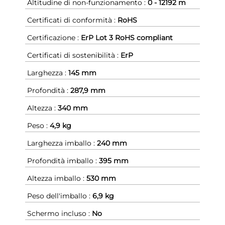
Altitudine di non-funzionamento :
0 - 12192 m
Certificati di conformità :
RoHS
Certificazione :
ErP Lot 3 RoHS compliant
Certificati di sostenibilità :
ErP
Larghezza :
145 mm
Profondità :
287,9 mm
Altezza :
340 mm
Peso :
4,9 kg
Larghezza imballo :
240 mm
Profondità imballo :
395 mm
Altezza imballo :
530 mm
Peso dell'imballo :
6,9 kg
Schermo incluso :
No