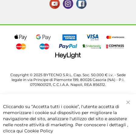
Copyright © 2025 BYTECNO S.R.L. Cap. Soc. 50.000 € i.v. - Sede
legale in via Principe di Piemonte 199, 80026 Casoria (NA) - P.I.
07016001211, C.C.I.A.A. Napoli, REA 856312.
Cliccando su “Accetta tutti i cookie”, l'utente accetta di
Chi
memorizzare i cookie sul dispositivo per migliorare la
navigazione del sito, analizzare l'utilizzo del sito e assistere
nelle nostre attività di marketing. Per conoscere i dettagli ,
clicca qui
Cookie Policy