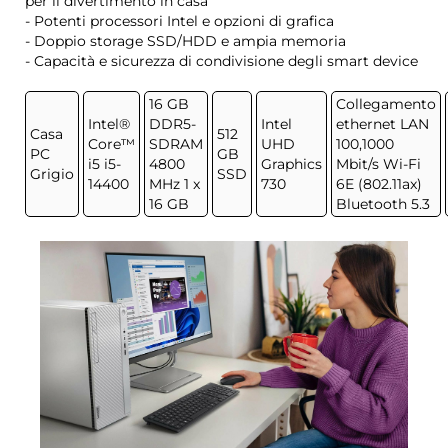
per il divertimento in casa
- Potenti processori Intel e opzioni di grafica
- Doppio storage SSD/HDD e ampia memoria
- Capacità e sicurezza di condivisione degli smart device
16 GB
Collegamento
Intel®
DDR5-
Intel
ethernet LAN
Casa
512
Core™
SDRAM
UHD
100,1000
PC
GB
i5 i5-
4800
Graphics
Mbit/s Wi-Fi
Grigio
SSD
14400
MHz 1 x
730
6E (802.11ax)
16 GB
Bluetooth 5.3