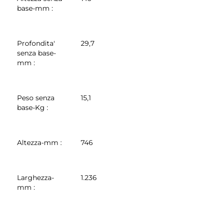
base-mm
:
Profondita'
29,7
senza base-
mm
:
Peso senza
15,1
base-Kg
:
Altezza-mm
:
746
Larghezza-
1.236
mm
: