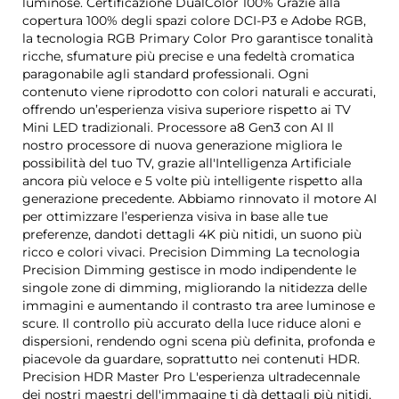
luminose. Certificazione DualColor 100% Grazie alla
copertura 100% degli spazi colore DCI-P3 e Adobe RGB,
la tecnologia RGB Primary Color Pro garantisce tonalità
ricche, sfumature più precise e una fedeltà cromatica
paragonabile agli standard professionali. Ogni
contenuto viene riprodotto con colori naturali e accurati,
offrendo un’esperienza visiva superiore rispetto ai TV
Mini LED tradizionali. Processore a8 Gen3 con AI Il
nostro processore di nuova generazione migliora le
possibilità del tuo TV, grazie all'Intelligenza Artificiale
ancora più veloce e 5 volte più intelligente rispetto alla
generazione precedente. Abbiamo rinnovato il motore AI
per ottimizzare l’esperienza visiva in base alle tue
preferenze, dandoti dettagli 4K più nitidi, un suono più
ricco e colori vivaci. Precision Dimming La tecnologia
Precision Dimming gestisce in modo indipendente le
singole zone di dimming, migliorando la nitidezza delle
immagini e aumentando il contrasto tra aree luminose e
scure. Il controllo più accurato della luce riduce aloni e
dispersioni, rendendo ogni scena più definita, profonda e
piacevole da guardare, soprattutto nei contenuti HDR.
Precision HDR Master Pro L'esperienza ultradecennale
dei nostri maestri dell'immagine ti dà dettagli più nitidi,