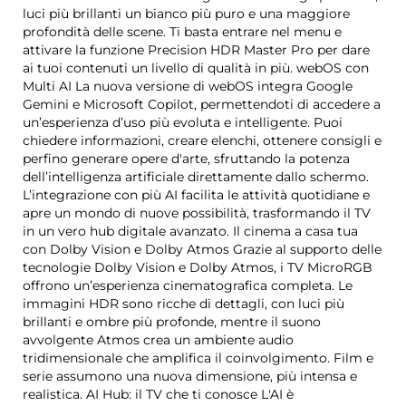
luci più brillanti un bianco più puro e una maggiore
profondità delle scene. Ti basta entrare nel menu e
attivare la funzione Precision HDR Master Pro per dare
ai tuoi contenuti un livello di qualità in più. webOS con
Multi AI La nuova versione di webOS integra Google
Gemini e Microsoft Copilot, permettendoti di accedere a
un’esperienza d’uso più evoluta e intelligente. Puoi
chiedere informazioni, creare elenchi, ottenere consigli e
perfino generare opere d'arte, sfruttando la potenza
dell’intelligenza artificiale direttamente dallo schermo.
L’integrazione con più AI facilita le attività quotidiane e
apre un mondo di nuove possibilità, trasformando il TV
in un vero hub digitale avanzato. Il cinema a casa tua
con Dolby Vision e Dolby Atmos Grazie al supporto delle
tecnologie Dolby Vision e Dolby Atmos, i TV MicroRGB
offrono un’esperienza cinematografica completa. Le
immagini HDR sono ricche di dettagli, con luci più
brillanti e ombre più profonde, mentre il suono
avvolgente Atmos crea un ambiente audio
tridimensionale che amplifica il coinvolgimento. Film e
serie assumono una nuova dimensione, più intensa e
realistica. AI Hub: il TV che ti conosce L'AI è