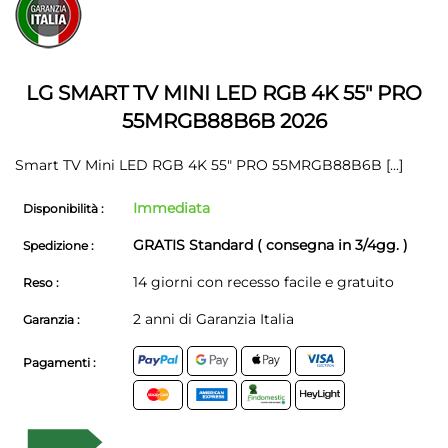
all'inizio
della
della
galleria
galleria
di
di
immagini
immagini
LG SMART TV MINI LED RGB 4K 55" PRO
55MRGB88B6B 2026
Smart TV Mini LED RGB 4K 55" PRO 55MRGB88B6B
[...]
Immediata
Disponibilità :
GRATIS Standard ( consegna in 3/4gg. )
Spedizione :
14 giorni con recesso facile e gratuito
Reso :
2 anni di Garanzia Italia
Garanzia :
Pagamenti :