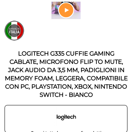
fine
della
galleria
di
Vai
immagini
all'inizio
della
galleria
di
immagini
LOGITECH G335 CUFFIE GAMING
CABLATE, MICROFONO FLIP TO MUTE,
JACK AUDIO DA 3,5 MM, PADIGLIONI IN
MEMORY FOAM, LEGGERA, COMPATIBILE
CON PC, PLAYSTATION, XBOX, NINTENDO
SWITCH - BIANCO