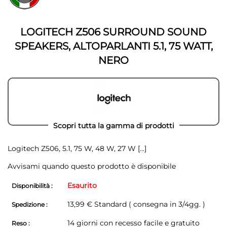
della
galleria
galleria
di
di
immagini
LOGITECH Z506 SURROUND SOUND
immagini
SPEAKERS, ALTOPARLANTI 5.1, 75 WATT,
NERO
Scopri tutta la gamma di prodotti
Logitech Z506, 5.1, 75 W, 48 W, 27 W
[...]
Avvisami quando questo prodotto è disponibile
Esaurito
Disponibilità :
13,99 € Standard ( consegna in 3/4gg. )
Spedizione :
14 giorni con recesso facile e gratuito
Reso :