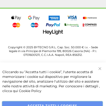
Copyright © 2025 BYTECNO S.R.L. Cap. Soc. 50.000 € i.v. - Sede
legale in via Principe di Piemonte 199, 80026 Casoria (NA) - P.I.
07016001211, C.C.I.A.A. Napoli, REA 856312.
Cliccando su “Accetta tutti i cookie”, l'utente accetta di
Chi
memorizzare i cookie sul dispositivo per migliorare la
navigazione del sito, analizzare l'utilizzo del sito e assistere
nelle nostre attività di marketing. Per conoscere i dettagli ,
clicca qui
Cookie Policy
ACCETTA TUTTI I COOKIES