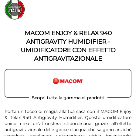
Vai
fine
all'inizio
della
della
galleria
galleria
di
di
immagini
immagini
MACOM ENJOY & RELAX 940
ANTIGRAVITY HUMIDIFIER -
UMIDIFICATORE CON EFFETTO
ANTIGRAVITAZIONALE
Scopri tutta la gamma di prodotti
Porta un tocco di magia alla tua casa con il MACOM Enjoy
& Relax 940 Antigravity Humidifier. Questo umidificatore
unico crea un'atmosfera straordinaria grazie all'effetto
antigravitazionale delle gocce d'acqua che salgono anziché
scendere, regalando un'esperienza visiva incantevole.