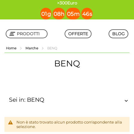
contenuto
>300Euro
01
g
08
h
05
m
46
s
PRODOTTI
OFFERTE
BLOG
Home
Marche
BENQ
Shop in Shop
BENQ
Sei in: BENQ
Non è stato trovato alcun prodotto corrispondente alla
selezione.