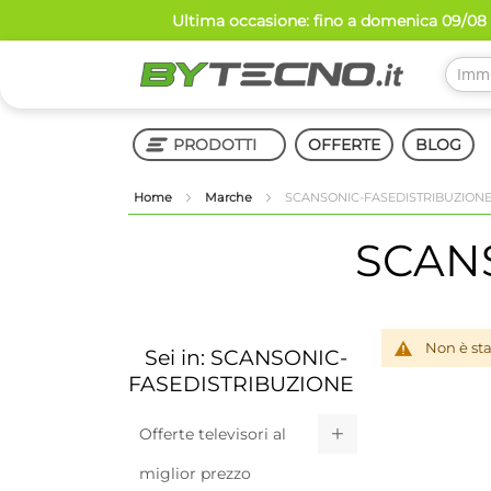
Salta
Ultima occasione: fino a domenica 09/08 s
al
contenuto
PRODOTTI
OFFERTE
BLOG
Home
Marche
SCANSONIC-FASEDISTRIBUZION
Shop in Shop
SCAN
Non è sta
Sei in: SCANSONIC-
FASEDISTRIBUZIONE
Offerte televisori al
miglior prezzo