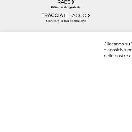
RA
EE
Ritiro usato gratuito
TRACCIA
IL PACCO
Monitora la tua spedizione
Copyright © 2025 BYTECNO S.R.L. Cap. Soc. 50.00
Cliccando su “
dispositivo pe
nelle nostre a