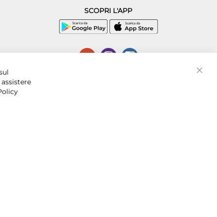
SCOPRI L'APP
P.I. 07016001211, C.C.I.A.A. Napoli, REA 856312.
sul
Chiud
 assistere
Policy