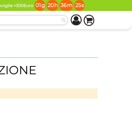
01
g
20
h
36
m
24
s
oviglie >300Euro
ZIONE