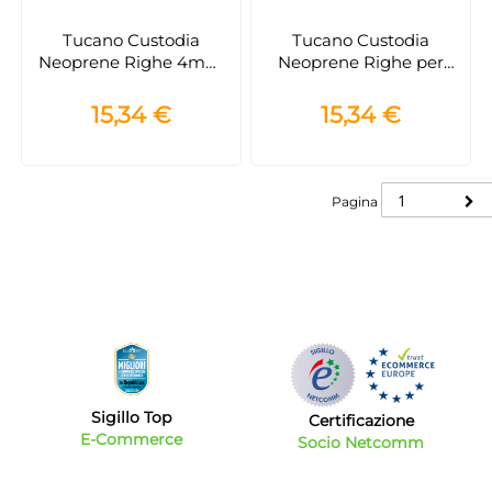
Tucano Custodia
Tucano Custodia
Neoprene Righe 4mm
Neoprene Righe per
per Laptop e MacBook
Laptop e MacBook con
con Anti-Slip
Anti-Slip e Protezione
15,34 €
15,34 €
Slim
Pagina
Pagina
Sigillo Top
Certificazione
E-Commerce
Socio Netcomm