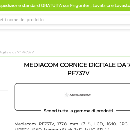
pedizione standard GRATUITA sui Frigoriferi, Lavatrici e Lavast
igitale da 7" PF737V
MEDIACOM CORNICE DIGITALE DA 7
PF737V
Scopri tutta la gamma di prodotti
Mediacom PF737V, 177.8 mm (7 "), LCD, 16:10, JPG,
MPEG4, XVID, Memory Stick (MS), MMC, SD
[...]