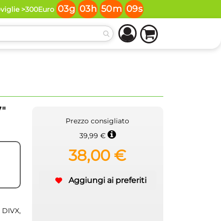
03
g
03
h
50
m
08
s
oviglie >300Euro
"
Prezzo consigliato
39,99 €
38,00 €
Aggiungi ai preferiti
 DIVX,