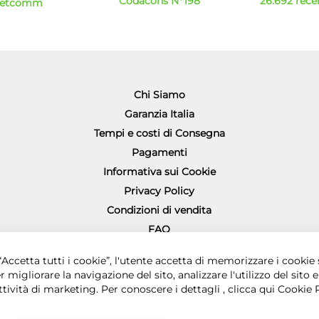
Codacons N°198
26.692 recen
Netcomm
Chi Siamo
Garanzia Italia
Tempi e costi di Consegna
Pagamenti
Informativa sui Cookie
Privacy Policy
Condizioni di vendita
FAQ
Richiesta diritto di recesso