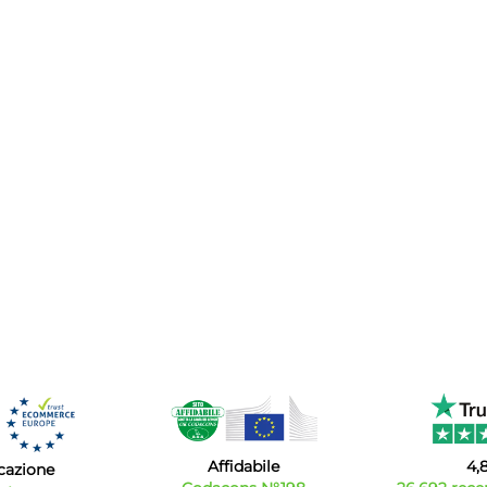
Affidabile
4,
icazione