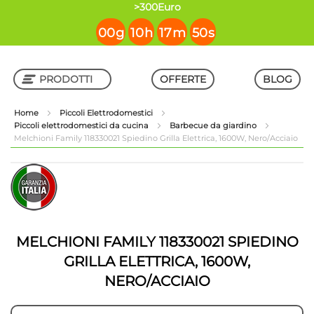
contenuto
>300Euro
00
g
10
h
17
m
50
s
PRODOTTI
OFFERTE
BLOG
Home
Piccoli Elettrodomestici
Piccoli elettrodomestici da cucina
Barbecue da giardino
Shop in Shop
Melchioni Family 118330021 Spiedino Grilla Elettrica, 1600W, Nero/Acciaio
Vai
Vai
alla
all'inizio
fine
della
della
galleria
galleria
di
di
immagini
MELCHIONI FAMILY 118330021 SPIEDINO
immagini
GRILLA ELETTRICA, 1600W,
NERO/ACCIAIO