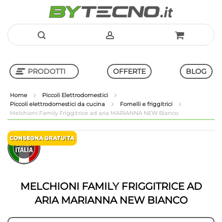
Salta
al
PRODOTTI
OFFERTE
BLOG
contenuto
Home
Piccoli Elettrodomestici
Piccoli elettrodomestici da cucina
Fornelli e friggitrici
Shop in Shop
Melchioni Family Friggitrice ad aria MARIANNA NEW Bianco
Vai
Vai
alla
all'inizio
fine
della
della
galleria
galleria
di
di
immagini
MELCHIONI FAMILY FRIGGITRICE AD
immagini
ARIA MARIANNA NEW BIANCO