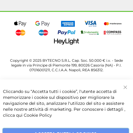
Copyright © 2025 BYTECNO S.R.L. Cap. Soc. 50.000 € i.v. - Sede
legale in via Principe di Piemonte 199, 80026 Casoria (NA) - P.I.
07016001211, C.C.I.A.A. Napoli, REA 856312.
Cliccando su “Accetta tutti i cookie”, l'utente accetta di
Chi
memorizzare i cookie sul dispositivo per migliorare la
navigazione del sito, analizzare l'utilizzo del sito e assistere
nelle nostre attività di marketing. Per conoscere i dettagli ,
clicca qui
Cookie Policy