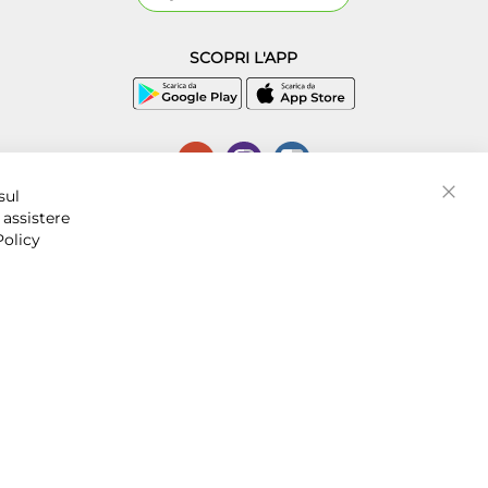
SCOPRI L'APP
P.I. 07016001211, C.C.I.A.A. Napoli, REA 856312.
sul
Chiud
 assistere
Policy