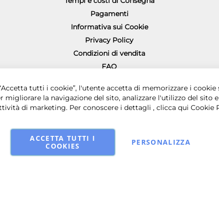
Tempi e costi di Consegna
Pagamenti
Informativa sui Cookie
Privacy Policy
Condizioni di vendita
FAQ
Richiesta diritto di recesso
0 € i.v. - Sede legale in via Principe di Piemonte 199, 80026 Casoria (NA) - 
Accetta tutti i cookie”, l'utente accetta di memorizzare i cookie 
r migliorare la navigazione del sito, analizzare l'utilizzo del sito e
ttività di marketing. Per conoscere i dettagli , clicca qui
Cookie 