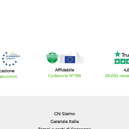
Affidabile
4,
icazione
Codacons N°198
26.692 recen
Netcomm
Chi Siamo
Garanzia Italia