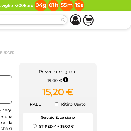
04
g
01
h
55
m
19
s
oviglie >300Euro
ni BURGER
Prezzo consigliato
19,00 €
15,20 €
RAEE
Ritiro Usato
a 180°,
er una
Servizio Estensione
tre da
ST-PED-4
+
39,00 €
che si