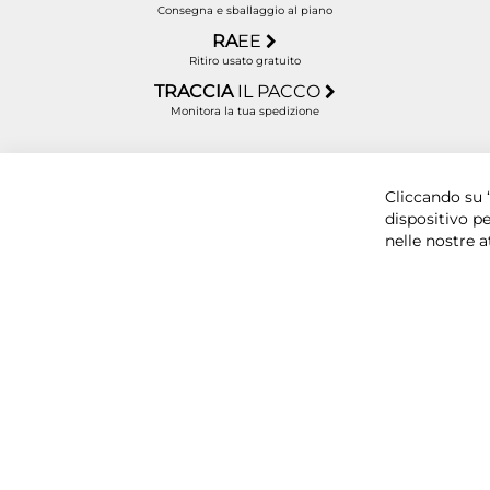
Consegna e sballaggio al piano
RA
EE
Ritiro usato gratuito
TRACCIA
IL PACCO
Monitora la tua spedizione
Copyright © 2025 BYTECNO S.R.L. Cap. Soc. 50.00
Cliccando su “
dispositivo pe
nelle nostre a