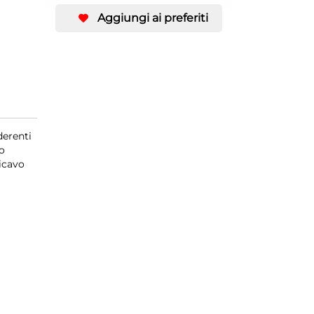
Aggiungi ai preferiti
derenti
io
icavo