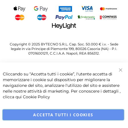
Copyright © 2025 BYTECNO S.R.L. Cap. Soc. 50.000 € i.v. - Sede
legale in via Principe di Piemonte 199, 80026 Casoria (NA) - P.I.
07016001211, C.C.I.A.A. Napoli, REA 856312.
Cliccando su “Accetta tutti i cookie”, l'utente accetta di
Chi
memorizzare i cookie sul dispositivo per migliorare la
navigazione del sito, analizzare l'utilizzo del sito e assistere
nelle nostre attività di marketing. Per conoscere i dettagli ,
clicca qui
Cookie Policy
ACCETTA TUTTI I COOKIES