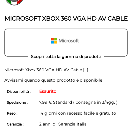
della
galleria
galleria
di
di
immagini
MICROSOFT XBOX 360 VGA HD AV CABLE
immagini
Scopri tutta la gamma di prodotti
Microsoft Xbox 360 VGA HD AV Cable
[...]
Avvisami quando questo prodotto è disponibile
Esaurito
Disponibilità :
7,99 € Standard ( consegna in 3/4gg. )
Spedizione :
14 giorni con recesso facile e gratuito
Reso :
2 anni di Garanzia Italia
Garanzia :