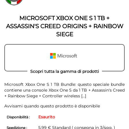
della
galleria
galleria
di
di
immagini
MICROSOFT XBOX ONE S 1 TB +
immagini
ASSASSIN'S CREED ORIGINS + RAINBOW
SIEGE
Scopri tutta la gamma di prodotti
Microsoft Xbox One S 1 TB Bundle: questo speciale bundle
contiene una console Xbox One S da 1 TB + Assassin's Creed
+ Rainbow Siege + Controller wireless
[...]
Avvisami quando questo prodotto è disponibile
Esaurito
Disponibilità :
5,99 € Standard ( consegna in 3/4gg. )
Spedizione :