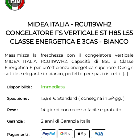
fine
della
della
galleria
galleria
di
di
immagini
MIDEA ITALIA - RCU119WH2
immagini
CONGELATORE FS VERTICALE ST H85 L55
CLASSE ENERGETICA E 3CAS - BIANCO
Massimizza la freschezza con il congelatore verticale
MIDEA ITALIA RCU119WH2. Capacità di 85L e Classe
Energetica E per un'efficienza energetica superiore. Design
sottile e elegante in bianco, perfetto per spazi ristretti.
[...]
Immediata
Disponibilità :
13,99 € Standard ( consegna in 3/4gg. )
Spedizione :
14 giorni con recesso facile e gratuito
Reso :
2 anni di Garanzia Italia
Garanzia :
Pagamenti :