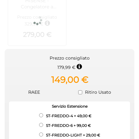
HISENSE -
Congelatore a
Pozzetto Orizzontale,
Prezzo consigliato
248 Litri, Classe
329,99 €
Energetica E -
FC321D4AWLE
279,00 €
Prezzo consigliato
179,99 €
149,00 €
RAEE
Ritiro Usato
Servizio Estensione
ST-FREDDO-4
+
49,00 €
ST-FREDDO-6
+
99,00 €
ST-FREDDO-LIGHT
+
29,00 €