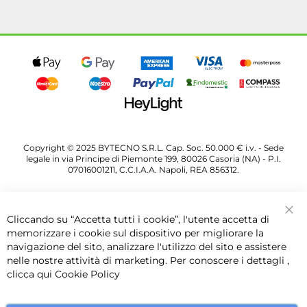
Copyright © 2025 BYTECNO S.R.L. Cap. Soc. 50.000 € i.v. - Sede
legale in via Principe di Piemonte 199, 80026 Casoria (NA) - P.I.
07016001211, C.C.I.A.A. Napoli, REA 856312.
Cliccando su “Accetta tutti i cookie”, l'utente accetta di
Chi
memorizzare i cookie sul dispositivo per migliorare la
navigazione del sito, analizzare l'utilizzo del sito e assistere
nelle nostre attività di marketing. Per conoscere i dettagli ,
clicca qui
Cookie Policy