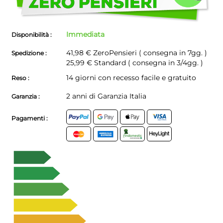
problemi!
Immediata
Disponibilità :
41,98 €
ZeroPensieri ( consegna in 7gg. )
Spedizione :
25,99 € Standard ( consegna in 3/4gg. )
14 giorni con recesso facile e gratuito
Reso :
2 anni di Garanzia Italia
Garanzia :
Pagamenti :