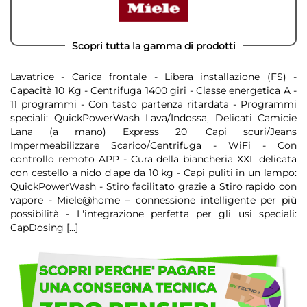
Scopri tutta la gamma di prodotti
Lavatrice - Carica frontale - Libera installazione (FS) -
Capacità 10 Kg - Centrifuga 1400 giri - Classe energetica A -
11 programmi - Con tasto partenza ritardata - Programmi
speciali: QuickPowerWash Lava/Indossa, Delicati Camicie
Lana (a mano) Express 20' Capi scuri/Jeans
Impermeabilizzare Scarico/Centrifuga - WiFi - Con
controllo remoto APP - Cura della biancheria XXL delicata
con cestello a nido d'ape da 10 kg - Capi puliti in un lampo:
QuickPowerWash - Stiro facilitato grazie a Stiro rapido con
vapore - Miele@home – connessione intelligente per più
possibilità - L'integrazione perfetta per gli usi speciali:
CapDosing
[...]
Scegli
di
non
avere