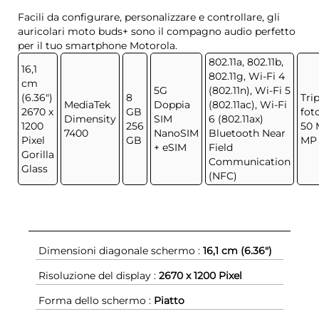
Facili da configurare, personalizzare e controllare, gli
auricolari moto buds+ sono il compagno audio perfetto
per il tuo smartphone Motorola.
802.11a, 802.11b,
16,1
802.11g, Wi-Fi 4
cm
5G
(802.11n), Wi-Fi 5
(6.36")
8
Trip
MediaTek
Doppia
(802.11ac), Wi-Fi
2670 x
GB
fot
Dimensity
SIM
6 (802.11ax)
1200
256
50 
7400
NanoSIM
Bluetooth Near
Pixel
GB
MP 
+ eSIM
Field
Gorilla
Communication
Glass
(NFC)
Dimensioni diagonale schermo :
16,1 cm (6.36")
Risoluzione del display :
2670 x 1200 Pixel
Forma dello schermo :
Piatto