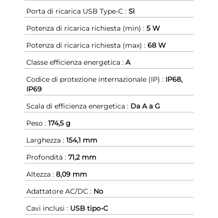
Porta di ricarica USB Type-C :
Sì
Potenza di ricarica richiesta (min) :
5 W
Potenza di ricarica richiesta (max) :
68 W
Classe efficienza energetica :
A
Codice di protezione internazionale (IP) :
IP68,
IP69
Scala di efficienza energetica :
Da A a G
Peso :
174,5 g
Larghezza :
154,1 mm
Profondità :
71,2 mm
Altezza :
8,09 mm
Adattatore AC/DC :
No
Cavi inclusi :
USB tipo-C