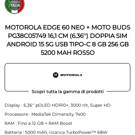
all'inizio
della
della
galleria
galleria
di
di
immagini
immagini
MOTOROLA EDGE 60 NEO + MOTO BUDS
PG38C05749 16,1 CM (6.36'') DOPPIA SIM
ANDROID 15 5G USB TIPO-C 8 GB 256 GB
5200 MAH ROSSO
Scopri tutta la gamma di prodotti
Display : 6,36'' pOLED HDR10+, 3000 nit, Super HD
Processore : MediaTek Dimensity 7400
RAM : Fino a 12 GB + RAM Boost
Batteria : 5000 mAh, ricarica TurboPower™ 68W