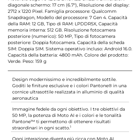
diagonale schermo: 17 cm (6.7"), Risoluzione del display:
2712 x 1220 Pixel. Famiglia processore: Qualcomm
Snapdragon, Modello del processore: 7 Gen 4. Capacità
della RAM: 12 GB, Tipo di RAM: LPDDR5X, Capacità
memoria interna: 512 GB. Risoluzione fotocamera
posteriore (numerico): 50 MP, Tipo di fotocamera
posteriore: Doppia fotocamera. Capacità della scheda
SIM: Doppia SIM. Sistema operativo incluso: Android 16.0.
Capacità della batteria: 4800 mAh. Colore del prodotto:
Verde. Peso: 159 g
Design modernissimo e incredibilmente sottile.
Goditi le finiture esclusive e i colori Pantone® in una
cornice ultrasottile realizzata in alluminio di qualità
aeronautica
Immagine fedele da ogni obiettivo. I tre obiettivi da
50 MP, la potenza di Moto AI e i colori e le tonalità
Pantone™ ti permettono di ottenere risultati
1
straordinari in ogni scatto.
Ogni interazione diventa più ricca con Moto AI.