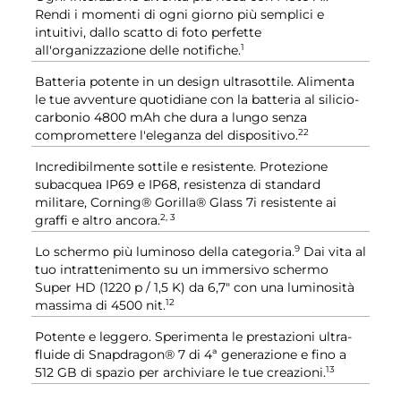
Rendi i momenti di ogni giorno più semplici e
intuitivi, dallo scatto di foto perfette
1
all'organizzazione delle notifiche.
Batteria potente in un design ultrasottile. Alimenta
le tue avventure quotidiane con la batteria al silicio-
carbonio 4800 mAh che dura a lungo senza
22
compromettere l'eleganza del dispositivo.
Incredibilmente sottile e resistente. Protezione
subacquea IP69 e IP68, resistenza di standard
militare, Corning® Gorilla® Glass 7i resistente ai
2, 3
graffi e altro ancora.
9
Lo schermo più luminoso della categoria.
Dai vita al
tuo intrattenimento su un immersivo schermo
Super HD (1220 p / 1,5 K) da 6,7" con una luminosità
12
massima di 4500 nit.
Potente e leggero. Sperimenta le prestazioni ultra-
fluide di Snapdragon® 7 di 4ª generazione e fino a
13
512 GB di spazio per archiviare le tue creazioni.