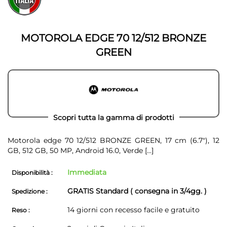
della
galleria
galleria
di
di
immagini
immagini
MOTOROLA EDGE 70 12/512 BRONZE
GREEN
Scopri tutta la gamma di prodotti
Motorola edge 70 12/512 BRONZE GREEN, 17 cm (6.7"), 12
GB, 512 GB, 50 MP, Android 16.0, Verde
[...]
Immediata
Disponibilità :
GRATIS Standard ( consegna in 3/4gg. )
Spedizione :
14 giorni con recesso facile e gratuito
Reso :