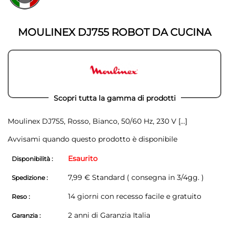
della
galleria
galleria
di
di
immagini
MOULINEX DJ755 ROBOT DA CUCINA
immagini
Scopri tutta la gamma di prodotti
Moulinex DJ755, Rosso, Bianco, 50/60 Hz, 230 V
[...]
Avvisami quando questo prodotto è disponibile
Esaurito
Disponibilità :
7,99 € Standard ( consegna in 3/4gg. )
Spedizione :
14 giorni con recesso facile e gratuito
Reso :
2 anni di Garanzia Italia
Garanzia :