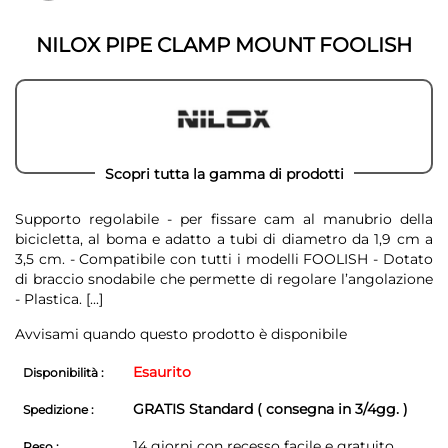
galleria
galleria
di
di
immagini
NILOX PIPE CLAMP MOUNT FOOLISH
immagini
Scopri tutta la gamma di prodotti
Supporto regolabile - per fissare cam al manubrio della
bicicletta, al boma e adatto a tubi di diametro da 1,9 cm a
3,5 cm. - Compatibile con tutti i modelli FOOLISH - Dotato
di braccio snodabile che permette di regolare l’angolazione
- Plastica.
[...]
Avvisami quando questo prodotto è disponibile
Esaurito
Disponibilità :
GRATIS Standard ( consegna in 3/4gg. )
Spedizione :
14 giorni con recesso facile e gratuito
Reso :