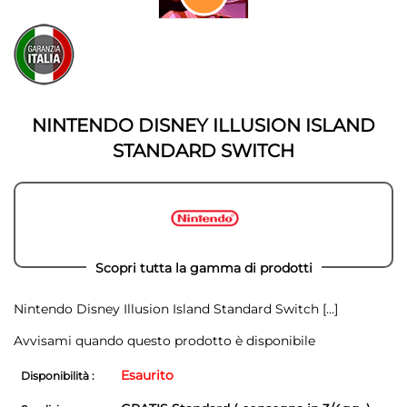
della
Vai
galleria
all'inizio
di
della
immagini
galleria
di
immagini
NINTENDO DISNEY ILLUSION ISLAND
STANDARD SWITCH
Scopri tutta la gamma di prodotti
Nintendo Disney Illusion Island Standard Switch
[...]
Avvisami quando questo prodotto è disponibile
Esaurito
Disponibilità :