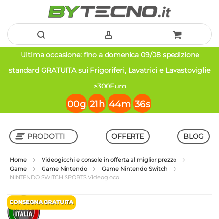
Salta
Ultima occasione: fino a domenica 09/08 spedizione
al
standard GRATUITA sui Frigoriferi, Lavatrici e Lavastoviglie
contenuto
>300Euro
00
g
21
h
44
m
36
s
PRODOTTI
OFFERTE
BLOG
Home
Videogiochi e console in offerta al miglior prezzo
Game
Game Nintendo
Game Nintendo Switch
Shop in Shop
NINTENDO SWITCH SPORTS Videogioco
Vai
Vai
alla
all'inizio
fine
della