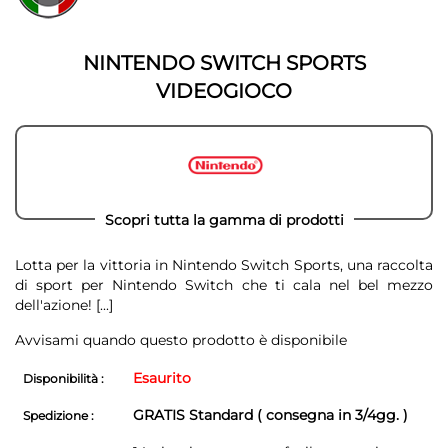
della
galleria
galleria
di
di
immagini
NINTENDO SWITCH SPORTS
immagini
VIDEOGIOCO
Scopri tutta la gamma di prodotti
Lotta per la vittoria in Nintendo Switch Sports, una raccolta
di sport per Nintendo Switch che ti cala nel bel mezzo
dell'azione!
[...]
Avvisami quando questo prodotto è disponibile
Esaurito
Disponibilità :
GRATIS Standard ( consegna in 3/4gg. )
Spedizione :