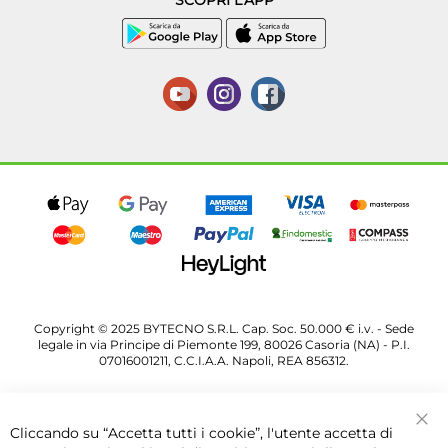
SCOPRI L'APP
Copyright © 2025 BYTECNO S.R.L. Cap. Soc. 50.000 € i.v. - Sede
legale in via Principe di Piemonte 199, 80026 Casoria (NA) - P.I.
07016001211, C.C.I.A.A. Napoli, REA 856312.
Cliccando su “Accetta tutti i cookie”, l'utente accetta di
Chi