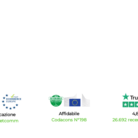
Affidabile
4,
icazione
Codacons N°198
26.692 recen
Netcomm