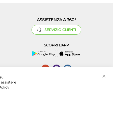
ASSISTENZA A 360°
SERVIZIO CLIENTI
SCOPRI L'APP
P.I. 07016001211, C.C.I.A.A. Napoli, REA 856312.