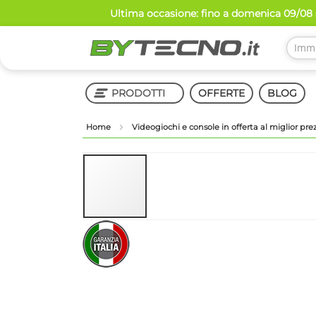
Salta
Ultima occasione: fino a domenica 09/08 s
al
contenuto
PRODOTTI
OFFERTE
BLOG
Home
Videogiochi e console in offerta al miglior pr
Shop in Shop
Vai
alla
fine
della
galleria
Vai
di
all'inizio
immagini
della
galleria
di
immagini