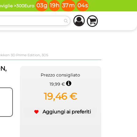
03
g
19
h
37
m
04
s
oviglie >300Euro
kken 3D Prime Edition, 3DS
N,
Prezzo consigliato
19,99 €
19,46 €
Aggiungi ai preferiti