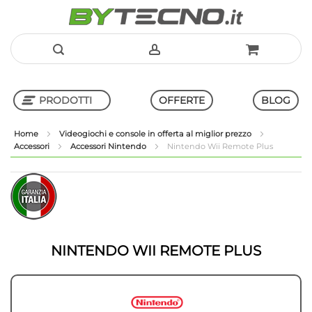
Salta
al
PRODOTTI
OFFERTE
BLOG
contenuto
Home
Videogiochi e console in offerta al miglior prezzo
Accessori
Accessori Nintendo
Nintendo Wii Remote Plus
Shop in Shop
Vai
Vai
alla
all'inizio
fine
della
della
galleria
galleria
di
di
immagini
NINTENDO WII REMOTE PLUS
immagini