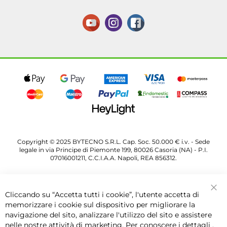
Copyright © 2025 BYTECNO S.R.L. Cap. Soc. 50.000 € i.v. - Sede
legale in via Principe di Piemonte 199, 80026 Casoria (NA) - P.I.
07016001211, C.C.I.A.A. Napoli, REA 856312.
Cliccando su “Accetta tutti i cookie”, l'utente accetta di
Chi
memorizzare i cookie sul dispositivo per migliorare la
navigazione del sito, analizzare l'utilizzo del sito e assistere
nelle nostre attività di marketing. Per conoscere i dettagli ,