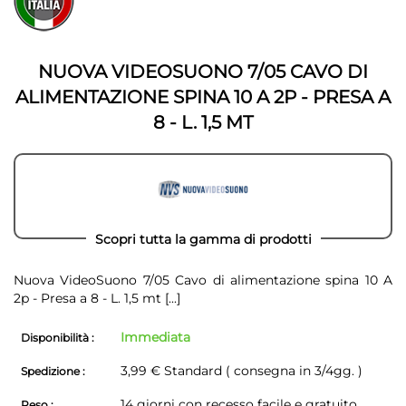
fine
della
della
galleria
galleria
di
di
immagini
NUOVA VIDEOSUONO 7/05 CAVO DI
immagini
ALIMENTAZIONE SPINA 10 A 2P - PRESA A
8 - L. 1,5 MT
Scopri tutta la gamma di prodotti
Nuova VideoSuono 7/05 Cavo di alimentazione spina 10 A
2p - Presa a 8 - L. 1,5 mt
[...]
Immediata
Disponibilità :
3,99 € Standard ( consegna in 3/4gg. )
Spedizione :
14 giorni con recesso facile e gratuito
Reso :