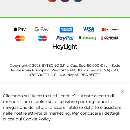
Copyright © 2025 BYTECNO S.R.L. Cap. Soc. 50.000 € i.v. - Sede
legale in via Principe di Piemonte 199, 80026 Casoria (NA) - P.I.
07016001211, C.C.I.A.A. Napoli, REA 856312.
Cliccando su “Accetta tutti i cookie”, l'utente accetta di
Chi
memorizzare i cookie sul dispositivo per migliorare la
navigazione del sito, analizzare l'utilizzo del sito e assistere
nelle nostre attività di marketing. Per conoscere i dettagli ,
clicca qui
Cookie Policy